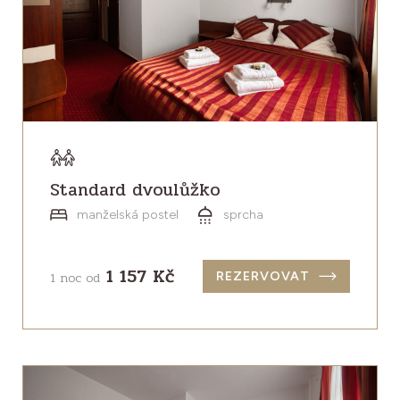
Standard dvoulůžko
manželská postel
sprcha
1 157 Kč
1 noc od
REZERVOVAT