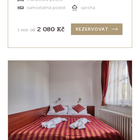
samostatná postel
sprcha
2 080 Kč
1 noc od
REZERVOVAT