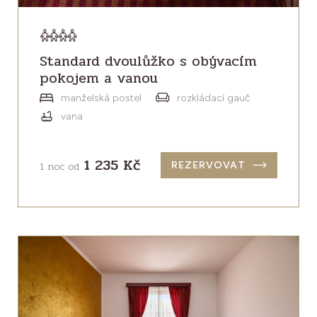
Standard dvoulůžko s obývacím
pokojem a vanou
manželská postel
rozkládací gauč
vana
1 235 Kč
1 noc od
REZERVOVAT