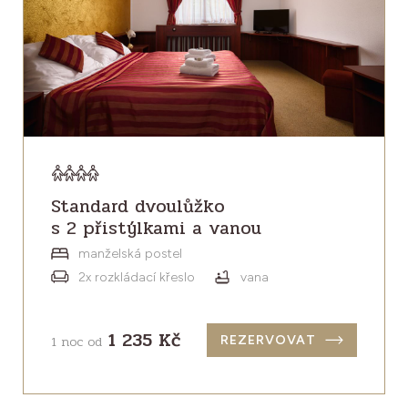
Standard dvoulůžko
s 2 přistýlkami a vanou
manželská postel
2x rozkládací křeslo
vana
1 235 Kč
1 noc od
REZERVOVAT