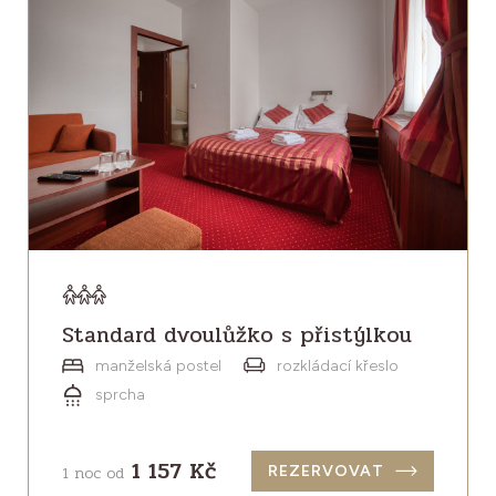
Standard dvoulůžko s přistýlkou
manželská postel
rozkládací křeslo
sprcha
1 157 Kč
1 noc od
REZERVOVAT