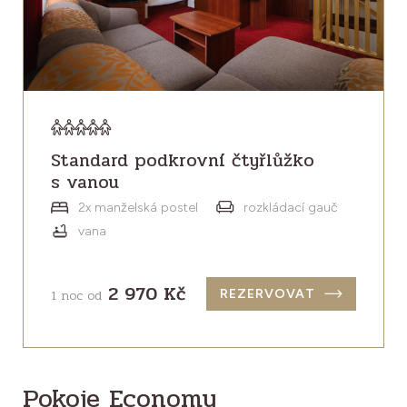
Standard podkrovní čtyřlůžko
s vanou
2x manželská postel
rozkládací gauč
vana
2 970 Kč
1 noc od
REZERVOVAT
Pokoje Economy