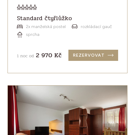
Standard čtyřlůžko
2x manželská postel
rozkládací gauč
sprcha
2 970 Kč
1 noc od
REZERVOVAT