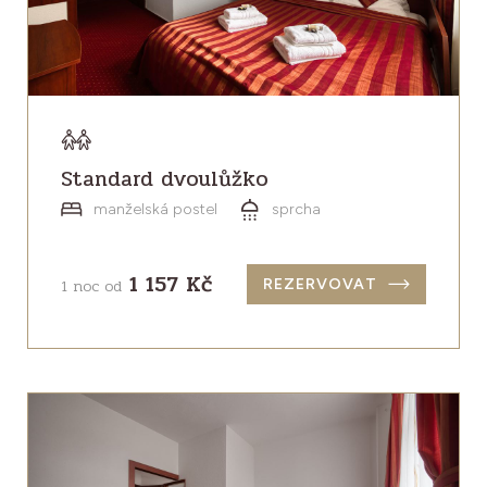
Standard dvoulůžko
manželská postel
sprcha
1 157 Kč
1 noc od
REZERVOVAT