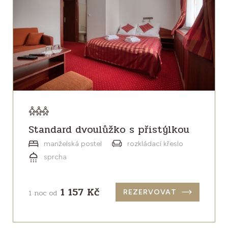
Standard dvoulůžko s přistýlkou
manželská postel
rozkládací křeslo
sprcha
1 157 Kč
1 noc od
REZERVOVAT