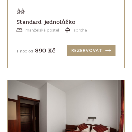
Standard jednolůžko
manželská postel
sprcha
890 Kč
1 noc od
REZERVOVAT