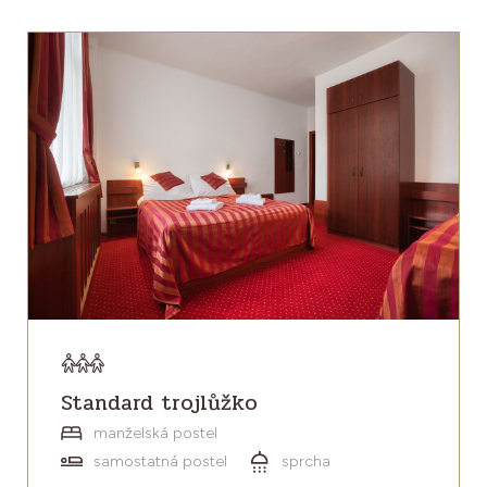
Standard trojlůžko
manželská postel
samostatná postel
sprcha