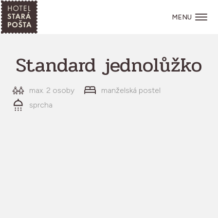
MENU
Standard jednolůžko
max. 2 osoby
manželská postel
sprcha