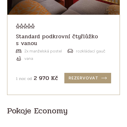
Standard podkrovní čtyřlůžko
s vanou
2x manželská postel
rozkládací gauč
vana
2 970 Kč
1 noc od
REZERVOVAT
Pokoje Economy