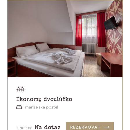
Ekonomy dvoulůžko
manželská postel
Na dotaz
1 noc od
REZERVOVAT