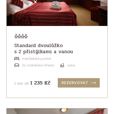
Standard dvoulůžko
s 2 přistýlkami a vanou
manželská postel
2x rozkládací křeslo
vana
1 235 Kč
1 noc od
REZERVOVAT