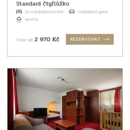
Standard čtyřlůžko
2x manželská postel
rozkládací gauč
sprcha
2 970 Kč
1 noc od
REZERVOVAT