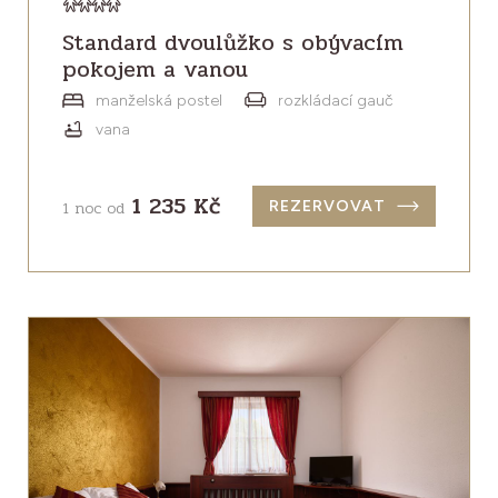
Standard dvoulůžko s obývacím
pokojem a vanou
manželská postel
rozkládací gauč
vana
1 235 Kč
1 noc od
REZERVOVAT