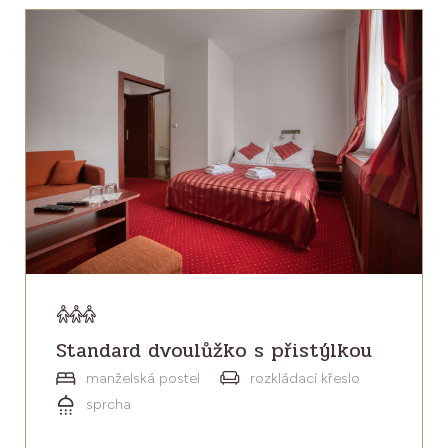
Standard dvoulůžko s přistýlkou
manželská postel
rozkládací křeslo
sprcha