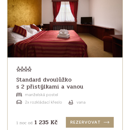
Standard dvoulůžko
s 2 přistýlkami a vanou
manželská postel
2x rozkládací křeslo
vana
1 235 Kč
1 noc od
REZERVOVAT