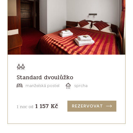
Standard dvoulůžko
manželská postel
sprcha
1 157 Kč
1 noc od
REZERVOVAT