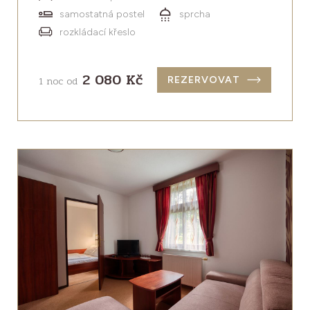
samostatná postel
sprcha
rozkládací křeslo
2 080 Kč
1 noc od
REZERVOVAT