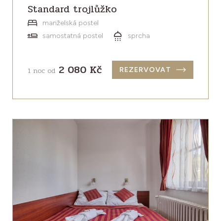
Standard trojlůžko
manželská postel
samostatná postel
sprcha
2 080 Kč
1 noc od
REZERVOVAT