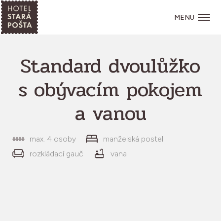
MENU
Standard dvoulůžko
s obývacím pokojem
a vanou
max. 4 osoby
manželská postel
rozkládací gauč
vana