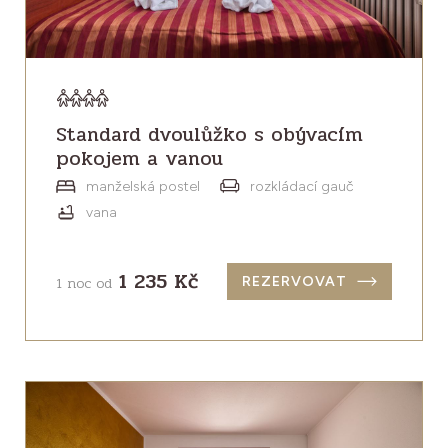
Standard dvoulůžko s obývacím
pokojem a vanou
manželská postel
rozkládací gauč
vana
1 235 Kč
1 noc od
REZERVOVAT