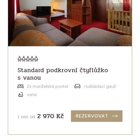
Standard podkrovní čtyřlůžko
s vanou
2x manželská postel
rozkládací gauč
vana
2 970 Kč
1 noc od
REZERVOVAT