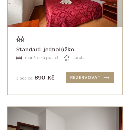
Standard jednolůžko
manželská postel
sprcha
890 Kč
1 noc od
REZERVOVAT